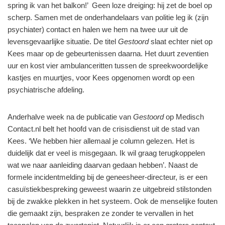
spring ik van het balkon!’ Geen loze dreiging: hij zet de boel op
scherp. Samen met de onderhandelaars van politie leg ik (zijn
psychiater) contact en halen we hem na twee uur uit de
levensgevaarlijke situatie. De titel
Gestoord
slaat echter niet op
Kees maar op de gebeurtenissen daarna. Het duurt zeventien
uur en kost vier ambulanceritten tussen de spreekwoordelijke
kastjes en muurtjes, voor Kees opgenomen wordt op een
psychiatrische afdeling.
Anderhalve week na de publicatie van
Gestoord
op Medisch
Contact.nl belt het hoofd van de crisisdienst uit de stad van
Kees. ‘We hebben hier allemaal je column gelezen. Het is
duidelijk dat er veel is misgegaan. Ik wil graag terugkoppelen
wat we naar aanleiding daarvan gedaan hebben’. Naast de
formele incidentmelding bij de geneesheer-directeur, is er een
casuïstiekbespreking geweest waarin ze uitgebreid stilstonden
bij de zwakke plekken in het systeem. Ook de menselijke fouten
die gemaakt zijn, bespraken ze zonder te vervallen in het