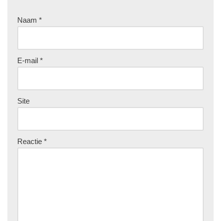
Naam
*
E-mail
*
Site
Reactie
*