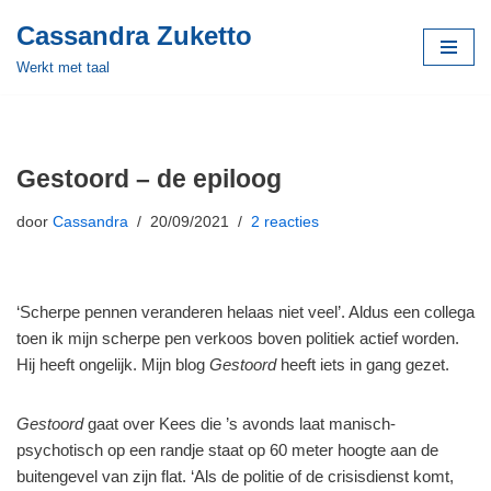
Cassandra Zuketto
Meteen
Werkt met taal
naar
de
inhoud
Gestoord – de epiloog
door
Cassandra
20/09/2021
2 reacties
‘Scherpe pennen veranderen helaas niet veel’. Aldus een collega
toen ik mijn scherpe pen verkoos boven politiek actief worden.
Hij heeft ongelijk. Mijn blog
Gestoord
heeft iets in gang gezet.
Gestoord
gaat over Kees die ’s avonds laat manisch-
psychotisch op een randje staat op 60 meter hoogte aan de
buitengevel van zijn flat. ‘Als de politie of de crisisdienst komt,