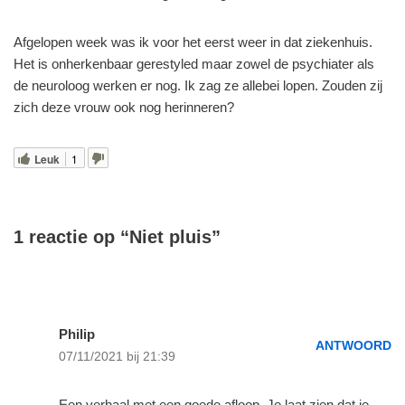
Afgelopen week was ik voor het eerst weer in dat ziekenhuis.
Het is onherkenbaar gerestyled maar zowel de psychiater als
de neuroloog werken er nog. Ik zag ze allebei lopen. Zouden zij
zich deze vrouw ook nog herinneren?
Leuk
1
1 reactie op “Niet pluis”
Philip
ANTWOORD
07/11/2021 bij 21:39
Een verhaal met een goede afloop. Je laat zien dat je