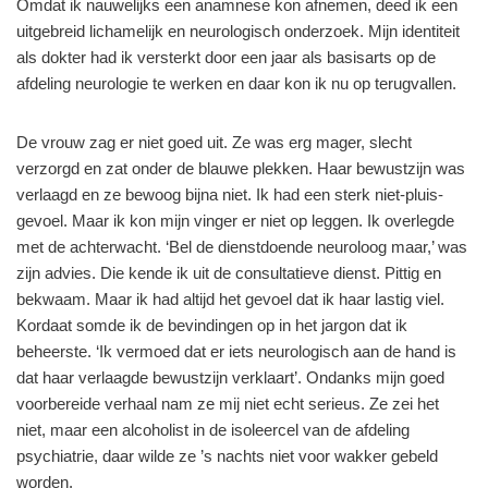
Omdat ik nauwelijks een anamnese kon afnemen, deed ik een
uitgebreid lichamelijk en neurologisch onderzoek. Mijn identiteit
als dokter had ik versterkt door een jaar als basisarts op de
afdeling neurologie te werken en daar kon ik nu op terugvallen.
De vrouw zag er niet goed uit. Ze was erg mager, slecht
verzorgd en zat onder de blauwe plekken. Haar bewustzijn was
verlaagd en ze bewoog bijna niet. Ik had een sterk niet-pluis-
gevoel. Maar ik kon mijn vinger er niet op leggen. Ik overlegde
met de achterwacht. ‘Bel de dienstdoende neuroloog maar,’ was
zijn advies. Die kende ik uit de consultatieve dienst. Pittig en
bekwaam. Maar ik had altijd het gevoel dat ik haar lastig viel.
Kordaat somde ik de bevindingen op in het jargon dat ik
beheerste. ‘Ik vermoed dat er iets neurologisch aan de hand is
dat haar verlaagde bewustzijn verklaart’. Ondanks mijn goed
voorbereide verhaal nam ze mij niet echt serieus. Ze zei het
niet, maar een alcoholist in de isoleercel van de afdeling
psychiatrie, daar wilde ze ’s nachts niet voor wakker gebeld
worden.