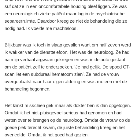
suf dat ze in een oncomfortabele houding bleef liggen. Ze was
een neurologisch zieke patiënt maar lag in de psychiatrische
separeerruimte. Daardoor kreeg ze niet de behandeling die ze
nodig had. Ik voelde me machteloos.
Blijkbaar was ik toch in slaap gevallen want om half zeven werd
ik wakker van de diensttelefoon. Het was de neuroloog. Ze had
na mijn verhaal argwaan gekregen en was in de auto gestapt
om de patiënt zelf te onderzoeken. ‘Je had gelijk. De spoed CT-
scan liet een subduraal hematoom zien’. Ze had de vrouw
overgeplaatst naar haar eigen afdeling en was meteen met de
behandeling begonnen.
Het klinkt misschien gek maar als dokter ben ik dan opgetogen.
Omdat ik het niet-pluisgevoel serieus had genomen en had
weten over te brengen op de neuroloog. Omdat de vrouw op de
goede plek terecht kwam, de juiste behandeling kreeg en het
overleefde. Omdat ik het goed had gezien.